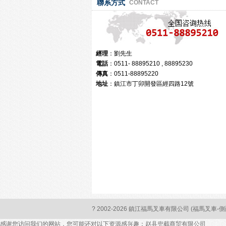
聯系方式
CONTACT
經理
：劉先生
電話
：0511- 88895210 , 88895230
傳真
：0511-88895220
地址
：鎮江市丁卯開發區經四路12號
? 2002-
2026 鎮江福馬叉車有限公司 (福馬叉車-
感谢您访问我们的网站，您可能还对以下资源感兴趣：赵县兜截商贸有限公司