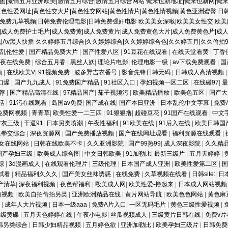
图|激情五月亚洲欧美|激情五月综合|激情五月综合网站
俺来也新地址|俺来也新网|俺来
黄色性爱网址|黄色性交大片|黄色性交网站|黄色性情片|黄色性情视频|黄色亚洲蜜臀
日
韩免费九草视频|日韩免费伦理电影|日韩免费强奸电影
欧美美女深喉|欧美美女性交|欧美
|成人免费护士毛片|成人免费黄|成人免费黄片|成人免费黄色大片|成人免费黄色片|成
线|Av黑人快播
久久婷婷五月综合|久久婷婷综合|久久婷婷综合色|久久婷五月|久久偷拍9
女乱伦性爱
|
国产精品免费大片
|
国产性爱八区
|
91豆花在线观看
|
在线天堂看黄
|
丁香
午夜在线免费
|
综合五月香
|
黑丝人妖
|
理论片电影
|
伦理电影一级
|
av下载免费观看
|
国
频
|
在线欧美V
|
91视频免费
|
波多野吉衣番号
|
影音先锋日韩无码
|
日韩成人高清视频
口爆
|
国产九九成人
|
91免费国产精品
|
91社区入口
|
孕妇视频一区二区
|
在线碰97
|
推荐
|
国产精品高清在线
|
97精品国产
|
茄子视频污
|
欧美精品播放
|
欧美色五区
|
国产大
活
|
91污在线观看
|
岛国av免费
|
国产成在线
|
国产本日亚洲
|
日本乱伦中文字幕
|
免费
免费网视频
|
青青草
|
欧美性爱一二三四
|
91狠狠撸
|
超碰豆花
|
91国产在线观看
|
中文
吉衣三级
|
干逼91
|
日本另类喷潮
|
午夜性福利
|
91欧美在线
|
91后入在线
|
欧美日韩国
美拳交综合
|
深夜资源网
|
国产免费播放视频
|
国产在线网址观看
|
福利资源在线观看
|
女在线网站
|
日韩在线欧美不卡
|
久久亚洲影院
|
国产99热99
|
成人深夜影院
|
久久精
国产孕妇三级
|
欧美成人综合图
|
中文日韩欧美
|
91加勒比
|
最新三级片
|
五月天婷婷
|
综
|
3d漫画成人
|
在线观看伦理片
|
三级伦理
|
日本国产成人亚洲
|
欧美性爱第二区
|
试看
|
精品福利久久久
|
国产美女丝袜诱惑
|
在线免费
|
久草视频在线看
|
日韩site:
|
日
产清草
|
深夜福利视频
|
夜色帮福利
|
殴美成人网
|
欧美性爱-撸起来
|
日本成人网站视
短视频
|
欧美自拍偷拍另类
|
亚洲欧洲精品在线
|
黄片网站导航
|
欧美色色网站
|
黄色麻
片
|
成年人大片视频
|
日本一级aaa
|
免费A片入口
|
一区无码毛片
|
黄色三级性爱视频
|
一级黄碟
|
五月天色婷婷在线
|
午夜小电影
|
丝瓜视频成人
|
三级黄片日韩在线
|
免费v
韩另类综合
|
日韩少妇精品视频
|
五月婷色欲
|
亚洲加勒比
|
欧美孕妇三级片
|
日韩免