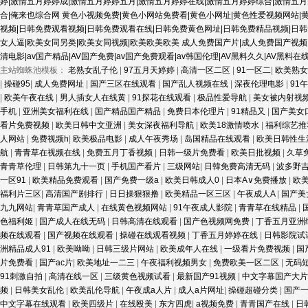
婷|激情五月婷婷成|激情五月婷婷五月|激情五月婷婷在线|激情五月婷婷综合|激情五月
合|俺来也综合网
黄色小视频免费|黄色小网站免费看|黄色小网址|黄色性爱视频网站|
视频|日韩免费观看视频|日韩免费观看在线|日韩免费黄色网址|日韩免费精品视频|日
女人逼|欧美女同另类|欧美女同视频|欧美欧美欧美
成人免费国产片|成人免费国产视频
清电影|av国产精品|AV国产免费|av国产免费观看|av韩国伦理|AV黑料久久|AV黑料在
主站蜘蛛池模板：
老熟女乱子伦
|
97五月天婷婷
|
高清一区二区
|
91一区二
|
欧美熟
|
操碰95
|
成人免费网址
|
国产三区在线观看
|
国产乱人视频在线
|
深夜伦理电影
|
91
|
欧美午夜在线
|
男人插女人在线黄
|
91探花在线观看
|
极品性爱导航
|
美女被内射视
手机
|
亚洲美女福利在线
|
国产精品国产精品
|
免费日本伦理片
|
91精品又
|
国产美女
看片免费视频
|
欧美日韩中文亚洲
|
美女深夜福利导航
|
欧美18激情喷水
|
福利综艺
人网站
|
免费视频h
|
欧美极品电影
|
成人午夜秀场
|
岛国精品在线观看
|
欧美日韩性生
航
|
青青草在视频在线
|
免费五月丁香视频
|
日韩一级片免费看
|
欧美日批视频
|
久草
青青草伦理
|
日韩第九十一页
|
手机国产看片
|
三级网站
|
日韓免费高清无码
|
波多野
一区91
|
欧美精品免费观看
|
国产免费一级a
|
欧美日韩成人0
|
日本A∨免费播放
|
欧
福利片三区
|
高清国产剧排行
|
日日操狠狠撸
|
欧美精品一区三区
|
午夜成人A
|
国产美
九九网站
|
青青草国产成人
|
在线黄色视频网站
|
91午夜成人影院
|
青青草在线精品
|
色福利姬
|
国产成人在线无码
|
日韩高清在线观看
|
国产色视频网免费
|
丁香五月亚洲
频在线观看
|
国产视频在线观看
|
操碰在线观看视频
|
丁香五月婷婷在线
|
日韩影院试
洲精品成人91
|
欧美呦呦
|
日韩三级片网站
|
欧美成年人在线
|
一级看片免费视频
|
国
片免费看
|
国产ac片
|
欧美地址一二三
|
午夜福利视频男女
|
免费欧美一区二区
|
无码
91刺激自拍
|
高清在线一区
|
三级黄色视频试看
|
最新国产91视频
|
中文字幕国产大
频
|
日韩美女乱伦
|
欧美乱伦导航
|
午夜成a人片
|
成人a片网址
|
操碰超碰分类
|
国产
中文字幕在线观看
|
欧美四级片
|
在线殴美
|
东方四虎
|
a视频免费
|
青青国产在线
|
日