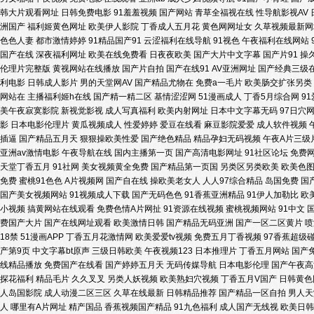
韩大片观看网址
日韩免费电影
91羞羞视频
国产网站
青草全福视在线
性导航影视AV
洲国产
福利姬黄色网址
欧美伊人影院
丁香成人五月花
黄色网网址女
久草视频最新网
91国产熟女 久精品久久 91黑丝喷水在线观看 精品大香蕉伊人 91看片
色色人妻
都市激情婷婷
91精品国产91
云涩福利在线导航
91视色
午夜福利在线网站
国产在线
深夜福利网址
欧美在线免费看
日夜夜欧美
国产大片中文字幕
国产片91
操
线免费 夜先锋av在线资源网 玖玖大香蕉老司机 91视频w 青青草porn 
伦理片完整版
黄视网站在线播放
国产片自拍
国产在线91
AV亚洲网址
国产经典三级
利电影
日韩成人影片
男的天堂网AV
国产精品尤物在
免费a一毛片
欧美肠交扩张另类
网站在
主播福利姬h在线
国产精一精二区
基情涩涩网
51漫画成人
丁香5月综合网
91
色官网 亚洲欧美变态 国外91视频在线观看 91高清福利 美日免费一级毛综
美午夜寂寞影院
新视觉影视
成人写真福利
欧美内射网址
日本中文字幕无码
97日穴
影
日本电影伦理片
黄瓜视频成人
性爱婷婷
爱豆在线看
麻豆影院爱爱
成人软件视频
精品你我色 avttAV51 午夜剧场爱爱 精品福利人妻 91人妻爽 日韩综
插逼
国产精品五月天
狠狠操欧美性爱
国产绝色精品
精品孕妇无码视频
午夜A片三级
亚洲av激情电影
午夜导航在线
国内主播第一页
国产高清电影网址
91社区论坛
免费
天堂丁香五月
91社网
美女视频黄全免费
国产精品第一页国
另类区另类欧美
欧美色
不卡的AV网址 另类激情第一页 91网站入口 色色婷婷五月天日韩 久久精
免费
蜜桃91色色
A片视频网
国产自在线
操欧美老女人
人人97综合精品
岛国免费
国
国产美女视频网站
91视频成人下载
国产无码色色
91香蕉亚洲精品
91伊人加勒比
欧
露出 福利av导航亚洲 91九色真实吃瓜 91网站观看 激情自拍第三区 女人
小视频
搞黄网站在线观看
免费色情A片网扯
91资源在线视频
蜜桃视频网站
91中文
费国产大片
国产在线网址观看
欧美激情日韩
国产精品无码亚洲
国产一区二区黄片
喷
18禁
51漫画APP
丁香五月花激情网
欧美爱爱tv视频
免费五月丁香视频
97香蕉超级
92影院 91抖淫 熟女人妻一区二区三区 精品成人中出国产 91手机小视
产第9页
中文字幕bt原声
三级日韩欧美
午夜视频123
日本推理片
丁香五月网站
国产
线精品播放
免费国产在线看
国产婷婷五月天
无码传媒导航
日本电影伦理
国产午夜高
瓜网站 黄色大片9199 91视频进入网页 四虎音影 久久草婷婷网站 97
探花福利
精品毛片
久久叉叉
另类人妖视频
欧美熟妇穴视频
丁香五月V国产
日韩黄色
人岛国影院
成人动漫二区三区
久草在线最新
日韩精品推荐
国产精品一区自拍
男人天
人
哪里有A片网址
精产国品
香蕉视频国产精品
91九色福利
成人国产无线视
欧美日韩
色免费网站 香蕉视频黄在线观看 老司机91福利在线 超碰91N 91九色蝌