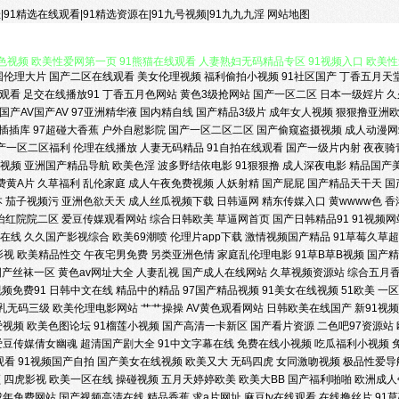
羞|91精选在线观看|91精选资源在|91九号视频|91九九九淫
网站地图
国伦理大片
国产二区在线观看
美女伦理视频
福利偷拍小视频
91社区国产
丁香五月天
美久久 亚洲福利一区色午夜 国产av网页 中文字幕影音先锋资源 黄色三级在线网站 91
观看
足交在线播放91
丁香五月色网站
黄色3级抢网站
国产一区二区
日本一级婬片
久
国产AV国产AV
97亚洲精华液
国内精自线
国产精品3级片
成年女人视频
狠狠撸亚洲
视频 欧美性爱网第一页 91熊猫在线观看 人妻熟妇无码精品专区 91视频入口 欧美性爱
1插插库
97超碰大香蕉
户外自慰影院
国产一区二区二区
国产偷窥盗摄视频
成人动漫网
产一区二区福利
伦理在线播放
人妻无码精品
91自拍在线观看
国产一级片内射
夜夜骑
视频
亚洲国产精品导航
欧美色淫
波多野结依电影
91狠狠撸
成人深夜电影
精品国产
姬 男人天堂色色av 91熟女熟妇视频网站 欧美成在线 91社在线观看九九 老湿啪啪怕怕抽
费黄A片
久草福利
乱伦家庭
成人午夜免费视频
人妖射精
国产屁屁
国产精品天干天
国
本
茄子视频污
亚洲色欲天天
成人丝瓜视频下载
日韩逼网
精东传媒入口
黄wwww色
香
a黑人 欧州A片 91成人电影在线视频 久久九九热黄色网址 91视频成人毛片网站 91免
怡红院院二区
爱豆传媒观看网站
综合日韩欧美
草逼网首页
国产日韩精品91
91视频
在线
久久国产影视综合
欧美69潮喷
伦理片app下载
激情视频国产精品
91草莓久草
影视
欧美精品性交
午夜宅男免费
另类亚洲色情
家庭乱伦理电影
91草B草B视频
国产精
品福利片 五月花午夜福利 91色超碰人人 国产精品有限公司 丁香社区五月天 尤物福利导
国产丝袜一区
黄色av网址大全
人妻乱视
国产成人在线网站
久草视频资源站
综合五月
频免费91
日韩中文在线
精品中的精品
97国产精品视频
91美女在线视频
51欧美
一区
亚洲丝袜综合 国产传媒在线91 在线免费小视频 国产影院在线观看 91激情性交社区 
乳无码三级
欧美伦理电影网站
艹艹操操
AV黄色观看网站
日韩欧美在线国产
新91视
爱视频
欧美色图论坛
91榴莲小视频
国产高清一卡新区
国产看片资源
二色吧97资源站
爱豆传媒倩女幽魂
超清国产剧大全
91中文字幕在线
免费在线小视频
吃瓜福利小视频
 女同扣逼 91色情软件 男人的天堂社区东京热 Av高清在线观看 婷婷综合影院 超碰人人
观看
91视频国产自拍
国产美女在线视频
欧美又大
无码四虎
女同激吻视频
极品性爱导
频
四虎影视
欧美一区在线
操碰视频
五月天婷婷欧美
欧美大BB
国产福利啪啪
欧洲成人
色图 日本阿V免费网站 99超碰在线黑丝 久久网一区 91色人妻 欧美日韩色情专区 www
成年免费网站
国产视频高清在线
精品香蕉
求a片网址
麻豆tv在线观看
在线撸丝片
91