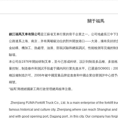
關于福馬
鎮江福馬叉車有限公司
是江蘇省叉車行業的骨干企業之一。公司地處長江中下
公路連系上海、南京，并有萬噸級泊位的對外開放港口——大港，擁有良好的
金結構、機加工、熱處理、油漆、部裝試驗和總裝調試、性能檢測等完備的制
驗場。
本公司自1976年開始研制叉車，至今已形成科研、設計到制造多品種、多規
量控制，制造條件和測試手段處于國內同行業先進水平。已通過ISO9001：2
種設備制造許可。2006年被中國質量品牌促進會和中國企業信譽測評中心授予
稱號。
“福馬”商標經國家工商行政管理總局核準注冊。
Zhenjiang FUMA Forklift Truck Co., Ltd. Is a main enterprise of the forklift tr
famous historical and culture city. Zhenjiang,where can reach Shanghai and
and with good opening port, Dagang port , in this city. Our company has forgi