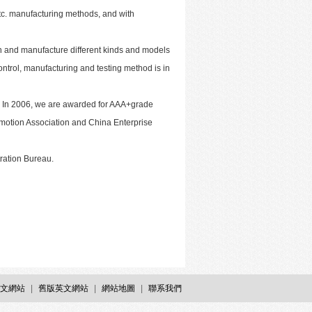
etc. manufacturing methods, and with
n and manufacture different kinds and models
ontrol, manufacturing and testing method is in
. In 2006, we are awarded for AAA+grade
motion Association and China Enterprise
ration Bureau.
文網站
|
舊版英文網站
|
網站地圖
|
聯系我們