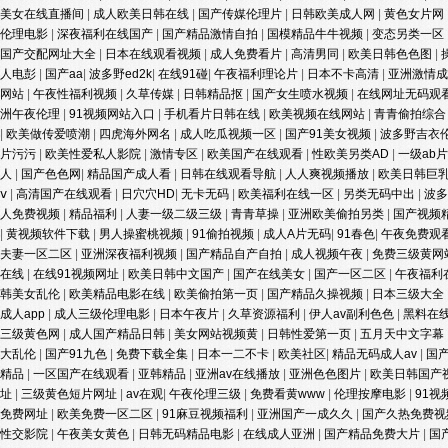
美女在线直播间
|
成人欧美日韩在线
|
国产传媒伦理片
|
日韩欧美成人网
|
黄色女片网
伦理电影
|
深夜福利在线国产
|
国产精品激情自拍
|
国模精品牛牛视频
|
变态另类一区
国产交配网址大全
|
日本在线观看视频
|
成人免费看片
|
高清男同
|
欧美日韩色色图
|
人电彭
|
国产aa
|
波多野ed2k
|
在线91碰
|
午夜福利理论片
|
日本不卡高清
|
亚洲激情
网站
|
午夜性福利视频
|
久草传媒
|
日韩精品抠
|
国产女生喷水视频
|
在线网址无码观
洲午夜伦理
|
91视频网站入口
|
手机看片日韩在线
|
欧美视频在线网站
|
青青偷拍综
|
欧美做传爱喷潮
|
四虎海外网名
|
成人吃瓜视频一区
|
国产91美女视频
|
波多野吉衣
片污污
|
欧美性爱私人影院
|
激情专区
|
欧美国产在线观看
|
性欧美另类AD
|
一级ab
人
|
国产色色网
|
精品国产成人看
|
日韩在线观看导航
|
人人爽视频播放
|
欧美日韩巨
ⅴ
|
高清国产在线观看
|
日穴穴HD
|
无卡无码
|
欧美福利在线一区
|
另类无码中出
|
波
人免费视频
|
精品福利
|
人妻一级二级三级
|
青青草操
|
亚洲欧美偷拍另类
|
国产视频
|
黄视频软件下载
|
男人操蜜桃视频
|
91偷拍视频
|
成人A片无码
|
91春色
|
午夜免费观
夫妻一区二区
|
亚洲深夜福利视频
|
国产精品自产自拍
|
成人视频午夜
|
免费三级黄网
在线
|
在线91视频网址
|
欧美日韩中文国产
|
国产在线美女
|
国产一区二区
|
午夜福利
韩美女乱伦
|
欧美精品电影在线
|
欧美偷拍第一页
|
国产精品久操视频
|
日本三级大全
成人app
|
成人三级伦理电影
|
日本午夜片
|
久草资源福利
|
伊人av副利色色
|
黑料在
三级黄色网
|
成人国产精品日韩
|
美女网站视频黄
|
日韩性爱第一页
|
五月天中文字幕
大乱伦
|
国产91九色
|
免费下载全集
|
日本一二不卡
|
欧美社区
|
精品无码成人av
|
国
精品
|
一区国产在线观看
|
亚韩精品
|
亚洲av在线播放
|
亚洲色色图片
|
欧美日韩国产
址
|
三级黄色短片网址
|
av在观
|
午夜伦理三级
|
免费看黄www
|
伦理按摩电影
|
91
免费网址
|
欧美免费一区二区
|
91麻豆视频福利
|
亚洲国产一成久久
|
国产久热免费
性交影院
|
午夜美女黄色
|
日韩无码精品电影
|
在线成人亚洲
|
国产精品免费大片
|
国