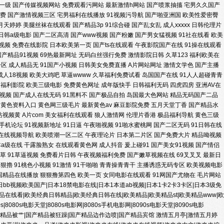
一级
国产传媒视频网站
免费观看污网站
最新激情h网站
国产喷浆抽搐
宅男久久国产
费
国产激情视频三区
宅男福利在线播放
91视频污导航
国产啪亚洲国
欧美性爱密臀
址 成人午夜无码免费福利 亚洲无码韩日影院 国偷自产最新40 国产一区网站
月天婷婷
美腿丝袜在线观看
国产精品3p
91综合碰
国产乱女乱
成人xxxxx
日韩伦理片
日韩a级电影
国产二区高清
国产www视频
国产粉嫩
国产男女猛视频
91社在线看
欧美
视频
免费在线影院
日本欧美第一页
国产ts在线观看
午夜影院国产在线
91操在线观看
影福利院 韩国三极毛片 av先峰资源网 91黄色性交視 婷婷日夜宗 老湿福利
国产精品91视频
69热最新网址
无码白丝强行免费
激情影院日韩
久草123
福利欧美在
一区
成人精品无
91国产小视频
日韩美女免费直播
A片网站网址
激情文学色
国产主播
少妇黑森林17p 精品国产欧美婷婷 99久久一区 91殴美 91极品在线视频
成人18视频
欧美大鸡吧
草逼wwww
久草福利免费试看
岛国国产在线
91人人超碰青青
夜福利影院
欧美三级电影
免费黄色网址
成年版快手
日韩福利无码
四虎四房
亚洲AV在
视频
国产成人在线无码
91黑料不
国产极品自拍
岛国最大色网站
精品无码国产二品
 91在线官网观看 91HDavav在线
黄色资料入口
黄色网三级毛片
最新黄色av
麻豆影院免费
五月天堂丁香
国产精品水
站视频黄
A片com
美女福利在线观看
狼人激情网
伦理片香港
极品福利导航
黄色三级
1手机论坛
91视频新地址
91日逼
午夜啪视频
91啪水蜜桃网
国产二区无码
91日韩在线
在线视频导航
欧美喷潮一区二区
午夜理论片
日本第二片区
国产免费大片
精品呦视频
本a级在线
干露脸熟女
在线观看黄色网
成人抖音
爰上碰91
国产美女91视频
国产情侣
草
91草逼视频
免费看片日韩
午夜视频福利免费
国产嫩草视频在线
69叉叉叉
最新日
狠狠擼
91桃色小视频
91激情
91干啪啪
青青操青青干
主播诱惑无码专区
欧美视频电影
国精品在线播放
狠狠撸第四色
欧美一页
女同电影在线观看
91网国产尤物在
毛片网站
日bb视频欧美国产|日本18禁电影在线|日本1本道ab视频|日本1卡2卡3卡区|日本3级免
在线看|欧美经典日韩精品|欧美经典日韩在线|欧美精品|欧美精品st|欧美精品www|欧
0s|8080s电影天堂|8080s电影网|8080s手机电影网|8090s电影天堂|8090s电影
产精品被艹|国产精品被狂躁|国产精品边作边喷|国产精品宾馆
激情五月亭|激情五月婷