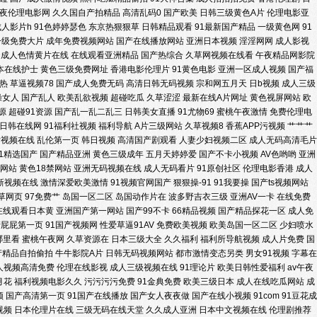
夜伦理电影网
久久国自产拍精品
高清乱码0
国产欧美
日韩三级黄色A片
伦理电影亚
成人影片h
91色婷婷瑟色
东京热狠狠草
日韩精品观看
91最新国产精品
一级黄色网
91
子伦国产网站 男人天堂第一页 AV偷拍天堂 天堂色豆花33 成人网站做爱在
一级免费大片
成年免费视频网站
国产在线播放网站
亚洲日本视频
淫淫网网
成人影视
成人色情黄片在线
在线观看亚洲精品
国产热综合
久草网视频在线看
午夜精品网影院
艹 亚洲Av无吗观看 激情婷婷久久亚洲 91麻豆国产蜜臀 欧美性爱1区 俺去颜
本在线护士
黄色三级免费网址
香港电影伦理片
91黄色电影
亚洲一区成人视频
国产福
热
草逼视频78
国产成人免费无码
高清日韩无码视频
宗和网五月天
日b视频
成人三级
操女人
国产乱人
欧美乱欲视频
超碰吃瓜
久草涩涩
最新在线A片网址
黄色视屏网站
欧
久久 操国产精品 夜趣91福利社 黑丝高跟av在线 91国语对白短视频 欧美
源
超碰91资源
国产乱一乱二乱三
日韩美女直播
91尤物69
蜜桃午夜激情
免费伦理电
日韩在线网
91福利社视频
福利导航
A片三级网站
久草视频8
香蕉APP污视频
艹艹艹
 极品精品桃花在线观看 91网页免费 先锋AV强奸 黄色91视频怎么下载 在线
女视频在线
乱伦第一页
韩日视频
高清国产剧观看
人妻少妇视频二区
成人无码高清毛片
91精选国产
国产精品亚洲
黄色三级成年
五月天婷婷爱
国产不卡小视频
AV色哟哟
亚洲
网站
黄色18禁网站
亚洲无码视频在线
成人无码看片
91原创社区
伦理电影香港
成人
 超碰免费91 中文字幕日韩在 久久一区在线观看 精品自拍在线观看 91爱
新视频在线
激情深爱欧美激情
91视频官网国产
狠狠操-91
91我要操
国产ts视频网站
草网页
97免费艹
岛国一区二区
岛国动作片在
波多野吉衣三级
亚洲AV一卡
在线免费
久久大片 91豆花直播漏点 国产青青香蕉在线91 香蕉伊视频 另类av日韩无码
在线观看日本黄
亚洲国产第一网站
国产99不卡
66精品视频
国产精品探花一区
成人免
产屁屁第一页
91国产视频网
性爱草逼91AV
免费欧美视频
欧美岛国一区二区
少妇喷水
哪里看
蜜桃午夜网
久草资源在
日本三级大全
久久福利
福利所导航视频
成人片免费
国
人青青草 91黄色传媒视频 深夜免费网站 国产日韩乱码 91青草视频网 丝
产精品自拍偷拍
牛牛影院A片
日韩无码视频网站
都市激情变态另类
男女91视频
字幕在
人视频高清免费
伦理在线影视
成人三级视频在线
91理论片
欧美日韩性爱福利
av午夜
堂com 亚洲免费在线视频肏屄 日韩国产成人网站 国精产久久无语∨A 91桃
月花
福利视频电影久久
污污污污免费
91金典免费
欧美三级日本
成人在线吃瓜网站
成
频
国产高清第一页
91国产在线播放
国产女人夜夜做
国产在线小视频
91com
91豆花成
视频
日本伦理片在线
三级无码在线天堂
久久成人亚洲
日本中文视频在线
伦理剧推荐
口 91视频综合区 青青草福利微拍 亚洲色图男人天堂Av 熟女热网 久久这里