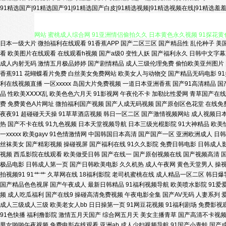
91精选国产|91精选国产91|91精选国产白皮|91精选视频|91精选视频在线|91精选羞
日本一级大片
微拍福利在线观看
91香蕉APP
国产二区三区
国产精品性
乱伦种子
美
亚洲色图90p 国产av丝袜 国产自产在线区 91超碰人人看 国产精品欧
看
欧美图片在线观看
在线观看h视频
国产a级0
变性人妖
国产福利永久
日韩中文字幕
成人内射无码
激情五月极品婷婷
国产剧情精品
成人三级伦理免费
偷怕欧美亚州图片
网站 蜜桃成人综合网 91亚洲情侣偷拍久久 日本黄色永久视频 91探花黄色
香蕉911
花蝴蝶看片免费
白丝美女免费网站
欧美女人与动物交
国产精品无码电影
9
利在线视频直播
一区xxxxx
岛国大片免费视频
一道日本亚洲香蕉
国产91高清精品
国
品
性欧美ⅩⅩⅩⅩ乱
欧美色色六月天
91影视网
午夜伦不卡
加勒比性爱网
青草国产在线
78 精品久久99多吊 91红杏社区在线 狼友视频在线网址 91免费看福利
费
免费黄色A片网址
微拍福利国产视频
国产人成无码视频
国产原创区色花堂
在线免
夜夜91
超碰碰天天操
91草草酒店视频
韩日一区二区
国产激情视频网站
成人视频日
精品福利在线 久久艹网网啊 91美女泡 麻豆传媒二区 91爰爱欧美 东方V
热
国产不卡在线
91九色视频
日本天堂视频导航
日本三级光棍影院
91大神精品
欧美
一xxxxx
欧美gayv
91色情激情网
中国韩国日本高清
国产国产一区
亚洲欧洲成人
日韩
丝袜美女
国产精彩视频
操碰视屏
国产福利在线
91久久影院
免费日韩电影
日韩成人
91幼儿黄色 日韩亚洲欧美综合在线 东京热网页欧美 一区欧美操逼 91精
视频
西瓜影院在线观看
欧美做受日韩
国产在线一
国产原创视频在线
国产视频高清
极品电影
日韩成人第一页
国产日韩欧美电影
久久机热
成人午夜网
黄色天堂男人
操视
奸 91国产在线免费观看视频 美日欧韩一二三 91视屏免费网址 日韩中文
拍视频91
91艹艹
久草网在线
18福利影院
老司机蜜桃在线
成人精品一区二区
韩日爆
国产精品色色视屏
国产午夜成人
最新日韩精品
91福利视频导航
欧美喷水影院
91爱
频
成人吃瓜福利
国产在线9
操碰高清免费视频
午夜电影全集
国产AV无码
人妻系列
堂色五月 福利社女上位 亚洲人妻ntr 激情文学怡春院 91经典视频观看
成人三级成人三级
欧美老女人bb
日日操第一页
91网豆花视频
91福利剧场
免费影视
91色快播
福利撸影院
激情五月天国产
综合网五月天
美女主播青草
国产高清不卡视
频网导航 91福利导航在线观看 狼人久久乐 91蝌蚪色情 欧美sss 91
男女啪啪午夜视频
免费电影在线观看
亚洲ab
成人少妇视频导航
91国产小青蛙
国产