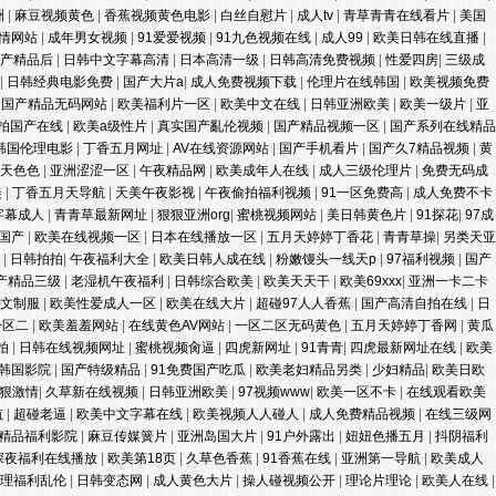
洲
|
麻豆视频黄色
|
香蕉视频黄色电影
|
白丝自慰片
|
成人tv
|
青草青青在线看片
|
美国
情网站
|
成年男女视频
|
91爱爱视频
|
91九色视频在线
|
成人99
|
欧美日韩在线直播
|
国产精品后
|
日韩中文字幕高清
|
日本高清一级
|
日韩高清免费视频
|
性爱四房
|
三级成
|
日韩经典电影免费
|
国产大片a
|
成人免费视频下载
|
伦理片在线韩国
|
欧美视频免费
|
国产精品无码网站
|
欧美福利片一区
|
欧美中文在线
|
日韩亚洲欧美
|
欧美一级片
|
亚
拍国产在线
|
欧美a级性片
|
真实国产亂伦视频
|
国产精品视频一区
|
国产系列在线精品
韩国伦理电影
|
丁香五月网址
|
AV在线资源网站
|
国产手机看片
|
国产久7精品视频
|
黄
月天色色
|
亚洲涩涩一区
|
午夜精品网
|
欧美成年人在线
|
成人三级伦理片
|
免费无码成
美
|
丁香五月天导航
|
天美午夜影视
|
午夜偷拍福利视频
|
91一区免费高
|
成人免费不卡
字幕成人
|
青青草最新网址
|
狠狠亚洲org
|
蜜桃视频网站
|
美日韩黄色片
|
91探花
|
97成
国产
|
欧美在线视频一区
|
日本在线播放一区
|
五月天婷婷丁香花
|
青青草操
|
另类天亚
区
|
日韩拍拍
|
午夜福利大全
|
欧美日韩人成在线
|
粉嫩馒头一线天p
|
97福利视频
|
国产
产精品三级
|
老湿机午夜福利
|
日韩综合欧美
|
欧美天天干
|
欧美69xxx
|
亚洲一卡二卡
中文制服
|
欧美性爱成人一区
|
欧美在线大片
|
超碰97人人香蕉
|
国产高清自拍在线
|
日
一区二
|
欧美羞羞网站
|
在线黄色AV网站
|
一区二区无码黄色
|
五月天婷婷丁香网
|
黄瓜
拍
|
日韩在线视频网址
|
蜜桃视频肏逼
|
四虎新网址
|
91青青
|
四虎最新网址在线
|
欧美
韩国影院
|
国产特级精品
|
91免费国产吃瓜
|
欧美老妇精品另类
|
少妇精品
|
欧美日欧
狠激情
|
久草新在线视频
|
日韩亚洲欧美
|
97视频www
|
欧美一区不卡
|
在线观看欧美
航
|
超碰老逼
|
欧美中文字幕在线
|
欧美视频人人碰人
|
成人免费精品视频
|
在线三级网
精品福利影院
|
麻豆传媒簧片
|
亚洲岛国大片
|
91户外露出
|
妞妞色播五月
|
抖阴福利
深夜福利在线播放
|
欧美第18页
|
久草色香蕉
|
91香蕉在线
|
亚洲第一导航
|
欧美成人
伦理福利乱伦
|
日韩变态网
|
成人黄色大片
|
操人碰视频公开
|
理论片理论
|
欧美人在线
|