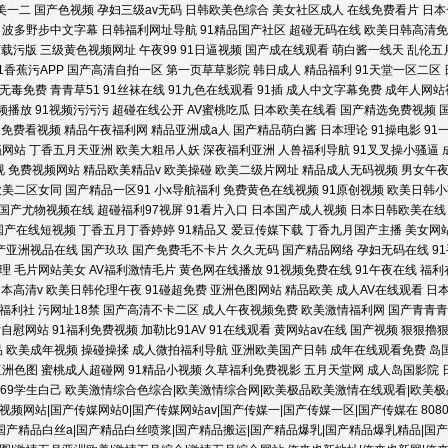
美一二
国产色视频
孕妇三级av无码
日韩欧美色综合
美女社区成人
在线免费看片
日本
波多野步中文字幕
日韩福利网址导航
91精品国产社区
超碰无码在线
欧美日韩高清免
线 国产精品婷婷精品 影音先锋AV色资源 狠狠干第一页 91网址在线免费 狠狠操最新地
下载污版
三级黄色视频网址
午夜99
91日逼视频
国产成在线观看
萌白酱一线天
乱伦五
1香蕉污APP
国产高清自拍一区
第一页草草影院
韩日成人
精品福利
91天堂一区二区
无毒免费
青青草51
91丝袜在线
91九色在线观看
91插
成人中文字幕免费
成年人网站
频 日韩37页 大香蕉在线54 91海角视频网站 91cn在线观看 视频在线91 老司机电
频播放
91视频污污污
超碰在线公开
AV蜜桃吃瓜
日本欧美在线看
国产精选免费视频
1免费看视频
精品午夜福利网
精品亚洲成a人
国产精品萌白酱
日本理论
91操电影
91
源站 在线国内精品 日本深夜激情网址 精品国产91久久 99福利在线视频 91VA久久 日本
骚网站
丁香五月天亚洲
欧美大粗吊人妖
深夜福利亚洲
人兽福利导航
91叉叉操小骚逼
视
免费视频网站
精品欧美精品v
欧美操碰
欧美二级片网址
精品成人无码视频
男女午
欧美二区女同
国产精品一区91
小x导航福利
免费黄色在线视频
91原创视频
欧美日韩小
热伊人 超碰福利所导航 91日本丝袜 一级片麻豆久久 青青草福利微拍 国产精品四五六七区
国产尤物视频在线
超碰福利97视屏
91看片入口
日本国产成人视频
日本日韩欧美在线
国产在线短视频
丁香五月丁香婷婷
91精品又
爱豆传媒下载
丁香九月国产主播
美女网
产亚洲视品在线
国产玖玖
国产免费毛不卡片
久久无码
国产精品网络
孕妇无码在线
9
理
毛片网站美女
AV福利激情毛片
黄色网在线播放
91视频免费在线
91午夜在线
福利
本高清v
欧美日韩伦理午夜
91碰超免费
亚洲色图网站
精品欧美
成人AV在线观看
日
1福利社
污网址18禁
国产高清不卡二区
成人午夜视频免费
欧美激情福利网
国产青青青
女自慰网站
91福利免费视频
加勒比91AV
91在线观看
黄网站av在线
国产视频
狠狠擼
品
欧美成年视频
操碰操揉
成人微拍福利导航
亚洲欧美国产日韩
成年在线观看免费
岛
亚洲色图
蜜桃成人超碰网
91精品小视频
久草福利免费视影
五月天堂网
成人岛国影院
本69学生白己
欧美激情综合色综合|欧美激情综合网|欧美极品欧美激情在线观看|欧美极品
视频网站|国产传媒网站0|国产传媒网站av|国产传媒一|国产传媒一区|国产传媒在
808
国产精品白丝a|国产精品白丝喷浆|国产精品搬运|国产精品爆乳|国产精品爆乳精品|国