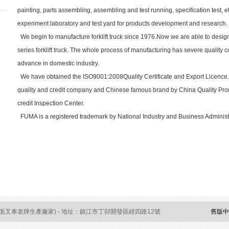
painting, parts assembling, assembling and test running, specification test, 
experiment laboratory and test yard for products development and research.
We begin to manufacture forklift truck since 1976.Now we are able to desig
series forklift truck. The whole process of manufacturing has severe quality c
advance in domestic industry.
We have obtained the ISO9001:2008Quality Certificate and Export Licence
quality and credit company and Chinese famous brand by China Quality Pro
credit Inspection Center.
FUMA is a registered trademark by National Industry and Business Administ
側面叉車老牌生產廠家) - 地址：鎮江市丁卯開發區經四路12號
舊版中