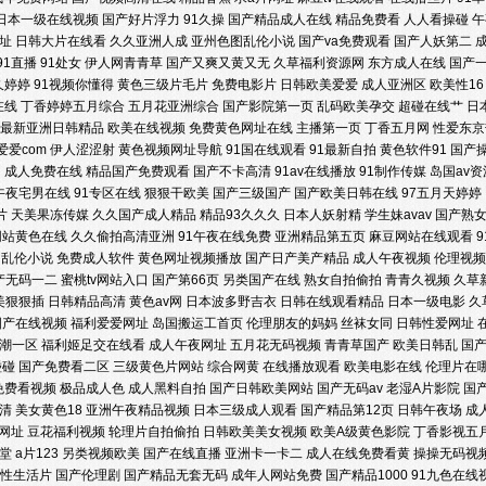
日本一级在线视频
国产好片浮力
91久操
国产精品成人在线
精品免费看
人人看操碰
午
址
日韩大片在线看
久久亚洲人成
亚州色图乱伦小说
国产va免费观看
国产人妖第二
淫黄大片在看 欧美性爱日本 www欧日美韩 影音先锋全部AV资源 精品性生生活 91乱
91直播
91处女
伊人网青青草
国产又爽又黄又无
久草福利资源网
东方成人在线
国产
久婷婷
91视频你懂得
黄色三级片毛片
免费电影片
日韩欧美爱爱
成人亚洲区
欧美性16
www91超碰 五月婷婷香 黑丝美腿五月天 91蜜桃麻豆 欧美日韩另类国产中文 97一起
在线
丁香婷婷五月综合
五月花亚洲综合
国产影院第一页
乱码欧美孕交
超碰在线艹
日
最新亚洲日韩精品
欧美在线视频
免费黄色网址在线
主播第一页
丁香五月网
性爱东京
爱爱com
伊人涩涩射
黄色视频网址导航
91国在线观看
91最新自拍
黄色软件91
国产
合 91视频在线观看网 色先锋无码av 国产福利第一页 91免费热播视频 人妻中文字幕
网
成人免费在线
精品国产免费观看
国产不卡高清
91av在线播放
91制作传媒
岛国av资
午夜宅男在线
91专区在线
狠狠干欧美
国产三级国产
国产欧美日韩在线
97五月天婷婷
合在线精品 91免费观看cn 青青草伊人 肏屄色播伊人97 91精品资源网 先锋资源吧在线9
片
天美果冻传媒
久久国产成人精品
精品93久久久
日本人妖射精
学生妹avav
国产熟
网站黄色在线
久久偷拍高清亚洲
91午夜在线免费
亚洲精品第五页
麻豆网站在线观看
图乱伦小说
免费成人软件
黄色网址视频播放
国产日产美产精品
成人午夜视频
伦理视频
品视频网 91香蕉嫩草影视 五月婷婷基地 精品中日韩一二 91拍拍视频 日韩1024黄色
产无码一二
蜜桃tv网站入口
国产第66页
另类国产在线
熟女自拍偷拍
青青久视频
久草
美狠狠插
日韩精品高清
黄色av网
日本波多野吉衣
日韩在线观看精品
日本一级电影
久
天堂男人天堂AV 操逼六区 91包操 丝足av 黑丝诱惑AV 91人人蜜桃网 探花jk 日本
国产在线视频
福利爱爱网址
岛国搬运工首页
伦理朋友的妈妈
丝袜女同
日韩性爱网址
潮一区
福利姬足交在线看
成人午夜网址
五月花无码视频
青青草国产
欧美日韩乱
国
碰碰
国产免费看二区
三级黄色片网站
综合网黄
在线播放观看
欧美电影在线
伦理片在
频 婷婷五月激情深爱 国产免费淫妻 91男人的天堂a 香蕉伊人9 久草福利欧美 大香蕉伊
免费看视频
极品成人色
成人黑料自拍
国产日韩欧美网站
国产无码av
老湿A片影院
国
清
美女黄色18
亚洲午夜精品视频
日本三级成人观看
国产精品第12页
日韩午夜场
成
在线超碰久热 一区一去一区一级 男人天堂1999 www日韩激情com 91每日大赛 男人天
网址
豆花福利视频
轮理片自拍偷拍
日韩欧美美女视频
欧美A级黄色影院
丁香影视五
堂
a片123
另类视频欧美
国产在线直播
亚洲卡一卡二
成人在线免费看黄
操操无码视
性生活片
国产伦理剧
国产精品无套无码
成年人网站免费
国产精品1000
91九色在线
蚪视频成人论坛 影音先锋中文字幕av 人人看导航第一站 国产片1024 91视频网址入