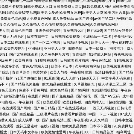
也亚洲|俺来也一品道|俺来也影视|俺来也在线|俺来也在线视频|俺来也中文|俺来也综
韩免费不卡视频|日韩免费成人入口|日韩免费成人网页|日韩免费成人网站|日韩免费高清
闷骚影院|欧美猛交无码|欧美男女爱爱|欧美男女淫秽|欧美男人天堂|欧美内射合集|欧美
人免费黄色网站|成人免费黄色网址|成人免费精品
av国产盗摄|av国产第二区|AV国产高
9|久久偷拍av|久久偷拍人|久久偷拍视频|久久偷拍视频网|久久偷拍视频网站
伊人网
|
高清伦理电影
|
亚洲色婷婷婷婷
|
青草视频com
|
国产a级0
|
国产精品云码专区
产成人无码毛片
|
日本在线中文
|
日韩视频欧美视频
|
亚洲精品一卡二卡
|
午夜福利80
|
日本二级在线现看
|
国产一区二区视频
|
日韩精品小视频
|
欧美天天干
|
午夜福利电影
最新欧美性爱网址
|
亚洲福利
|
亚洲男人天堂
|
四虎色情
|
日本一级成人
|
潮喷网址
|
成人
片91
|
国产尤物在线观看
|
久久黄色网址发布
|
青青操网
|
91蜜成人网站
|
香蕉视频操
A级黄片
|
欧美爽爽爽
|
91视频在线看
|
日韩欧美看片总站
|
午夜色情1级
|
91操视频导
字幕波多野氏
|
黄色AV网站入口
|
欧美不卡日本
|
久草视频福利站
|
欧美视频亚洲视频
|
产综合
|
青青草综合
|
性爱婷婷
|
欧美人与兽
|
午夜视频资源
|
高清日韩电影
|
国产精品
操干撸射
|
91国产偷拍自拍
|
91原创国
|
91人人射
|
91超碰天天干
|
中文字幕无码免费
|
品不卡
|
国产精品色片免费
|
欧美精品在线播放
|
久草视频新址
|
成人动漫二区三区
|
热
黄色天棠av
|
免费不卡看黄网址
|
欧美色精品
|
国产99网站
|
91操操插操插操
|
午夜色
国产目拍亚洲精品
|
在线国产网站
|
国产免费精品
|
国产探花一区
|
国产AⅤ无码
|
成年视
本电影成人
|
午夜福利一区
|
欧美线观看
|
欧美日韩-线
|
四虎网站入口
|
超碰资源撸
|
亚
频
|
在线观看国产网站
|
国产每日精品
|
国产在线观看视频
|
一线天无码视频
|
日韩伦理
豆视频
|
国产白丝精品
|
三级毛片在线
|
免费看片的视频
|
中国一卡二卡视频
|
97成人
|
免费91电影
|
成人快手下载
|
国产免费高清二区
|
午夜影视
|
91久久精品一
|
日韩中文视
片在线观看
|
丝袜玉足素材
|
在线91视频
|
性欧美及品另类
|
日本不卡视频
|
91免费网址
|
费播放
|
日本无码中文字幕
|
欧美激情性爱网
|
午夜福利100
|
日韩精品首页
|
福利网址
|