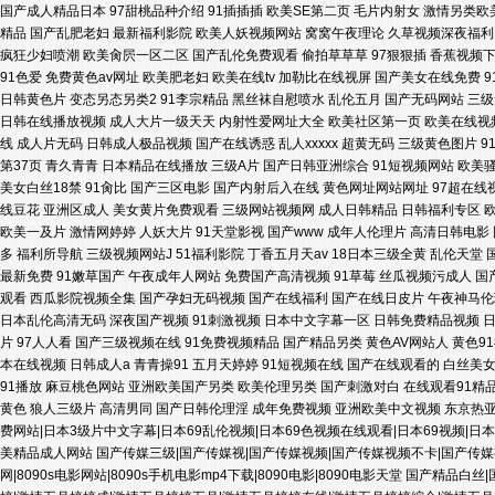
国产成人精品日本
97甜桃品种介绍
91插插插
欧美SE第二页
毛片内射女
激情另类欧
精品
国产乱肥老妇
最新福利影院
欧美人妖视频网站
窝窝午夜理论
久草视频深夜福利
精品 91高跟玉足 蜜桃久久91 爱爱影院免费 99热热 五月婷婷蜜桃在
疯狂少妇喷潮
欧美肏屄一区二区
国产乱伦免费观看
偷拍草草草
97狠狠插
香蕉视频
91色爱
免费黄色av网址
欧美肥老妇
欧美在线tv
加勒比在线视屏
国产美女在线免费
9
日韩黄色片
变态另态另类2
91李宗精品
黑丝袜自慰喷水
乱伦五月
国产无码网站
三级
91在线视屏 先锋影音天堂婷婷 欧美日韩黄页免费 久草福利 国精99在线视
日韩在线播放视频
成人大片一级天天
内射性爱网址大全
欧美社区第一页
欧美在线视
线
成人片无码
日韩成人极品视频
国产在线诱惑
乱人xxxxx
超黄无码
三级黄色图片
9
社区 操逼免费Au视频 91从后入 日韩午夜高清无码 国内肏屄 91亚洲资
第37页
青久青青
日本精品在线播放
三级A片
国产日韩亚洲综合
91短视频网站
欧美
美女白丝18禁
91肏比
国产三区电影
国产内射后入在线
黄色网址网站网址
97超在线
线豆花
亚洲区成人
美女黄片免费观看
三级网站视频网
成人日韩精品
日韩福利专区
观看 五月香av 日本AⅤ 加勒比东京
欧美一及片
激情网婷婷
人妖大片
91天堂影视
国产www
成年人伦理片
高清日韩电影
多
福利所导航
三级视频网站J
51福利影院
丁香五月天av
18日本三级全黄
乱伦天堂
最新免费
91嫩草国产
午夜成年人网站
免费国产高清视频
91草莓
丝瓜视频污成人
国
观看
西瓜影院视频全集
国产孕妇无码视频
国产在线福利
国产在线日皮片
午夜神马伦
日本乱伦高清无码
深夜国产视频
91刺激视频
日本中文字幕一区
日韩免费精品视频
日
片
97人人看
国产三级视频在线
91免费视频精品
国产精品另类
黄色AV网站人
黄色9
本在线视频
日韩成人a
青青操91
五月天婷婷
91短视频在线
国产在线观看的
白丝美
91播放
麻豆桃色网站
亚洲欧美国产另类
欧美伦理另类
国产刺激对白
在线观看91精
黄色
狼人三级片
高清男同
国产日韩伦理淫
成年免费视频
亚洲欧美中文视频
东京热
费网站|日本3级片中文字幕|日本69乱伦视频|日本69色视频在线观看|日本69视频|日
美精品成人网站
国产传媒三级|国产传媒视|国产传媒视频|国产传媒视频不卡|国产传媒
网|8090s电影网站|8090s手机电影mp4下载|8090电影|8090电影天堂
国产精品白丝|