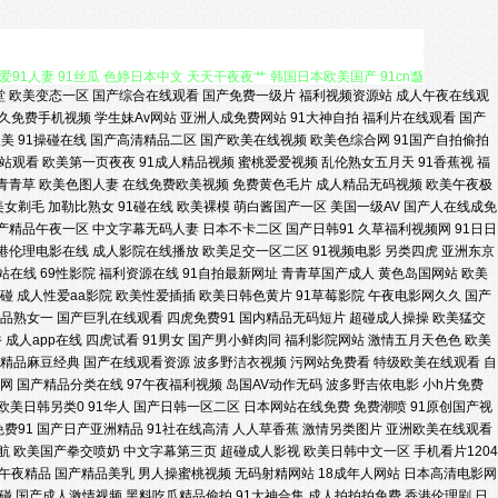
堂
欧美变态一区
国产综合在线观看
国产免费一级片
福利视频资源站
成人午夜在线观
蝌蚪黑料在线观看 老司机精品地址 91免费视频国产 另类美日韩 91免费看
久免费手机视频
学生妹Av网站
亚洲人成免费网站
91大神自拍
福利片在线观看
国产
欧美
91操碰在线
国产高清精品二区
国产欧美在线视频
欧美色综合网
91国产自拍偷拍
91人妻 91丝瓜 色婷日本中文 天天干夜夜艹 韩国日本欧美国产 91cn邎
站观看
欧美第一页夜夜
91成人精品视频
蜜桃爱爱视频
乱伦熟女五月天
91香蕉视
福
青青草
欧美色图人妻
在线免费欧美视频
免费黄色毛片
成人精品无码视频
欧美午夜极
美女剃毛
加勒比熟女
91碰在线
欧美裸模
萌白酱国产一区
美国一级AV
国产人在线成免
 久久福利姬 91视频按摩 欧美网网 91视频艹 久久手机视频免费精品 91
产精品午夜一区
中文字幕无码人妻
日本不卡二区
国产日韩91
久草福利视频网
91日日
港伦理电影在线
成人影院在线播放
欧美足交一区二区
91视频电影
另类四虎
亚洲东京
费国 国产精品爱久久 国产精品掏空网 91av91se刺激 国产欧美香蕉视频
网站在线
69性影院
福利资源在线
91自拍最新网址
青青草国产成人
黄色岛国网站
欧美
超碰
成人性爱aa影院
欧美性爱插插
欧美日韩色黄片
91草莓影院
午夜电影网久久
国产
品熟女一
国产巨乳在线观看
四虎免费91
国内精品无码短片
超碰成人操操
欧美猛交
航 久久蜜桃网 91看片软件快播 久久天堂91 91夫妻电影 黄色片网站强
香
成人app在线
四虎试看
91男女
国产男小鲜肉同
福利影院网站
激情五月天色色
欧美
精品麻豆经典
国产在线观看资源
波多野洁衣视频
污网站免费看
特级欧美在线观看
自
老湿影院福利社 91黑丝美女大胸被艹 日本韩国福利一区日本 AV天资源 天
频网
国产精品分类在线
97午夜福利视频
岛国AV动作无码
波多野吉依电影
小h片免费
欧美日韩另类0
91华人
国产日韩一区二区
日本网站在线免费
免费潮喷
91原创国产视
免费91
国产日产亚洲精品
91社在线高清
人人草香蕉
激情另类图片
亚洲欧美在线观看
操色婷婷97 91n首页 波多野结依无码视频 亚洲成人网站网址 国产福利视
航
欧美国产拳交喷奶
中文字幕第三页
超碰成人影视
欧美日韩中文一区
手机看片1204
午夜精品
国产精品美乳
男人操蜜桃视频
无码射精网站
18成年人网站
日本高清电影网
日韩激情com 五月花AV电影 岛国色情资源 亚洲天堂久久色 黑丝袜AV影院
草碰
国产成人激情视频
黑料吃瓜精品偷拍
91大神合集
成人拍拍拍免费
香港伦理剧
日