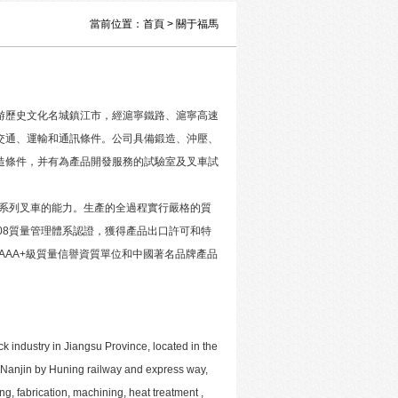
當前位置：
首頁
>
關于福馬
游歷史文化名城鎮江市，經滬寧鐵路、滬寧高速
交通、運輸和通訊條件。公司具備鍛造、沖壓、
造條件，并有為產品開發服務的試驗室及叉車試
格系列叉車的能力。生產的全過程實行嚴格的質
008質量管理體系認證，獲得產品出口許可和特
AAA+級質量信譽資質單位和中國著名品牌產品
uck industry in Jiangsu Province, located in the
 Nanjin by Huning railway and express way,
ng, fabrication, machining, heat treatment ,