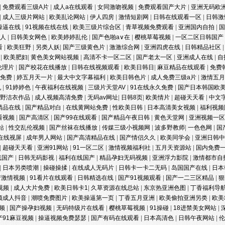
|
免费观看三级A片
|
成人a在线观看
|
女同激吻视频
|
免费观看国产大片
|
亚洲无码欧
|
成人三级片网站
|
欧美乱论网站
|
伊人四房
|
激情短剧网
|
日韩在线观看一区
|
日韩激
操逼在线
|
91视频在线在线
|
欧美三级片综合区
|
青草视频免费观看
|
亚洲国内自拍
|
成人
|
日韩美女网色
|
欧美婷婷乱伦
|
国产色啪a∨在
|
樱桃草莓视频
|
一区二区日韩国产
看
|
欧美狂野
|
另类人妖
|
国产三级黄色片
|
激激综合网
|
亚洲四虎在线
|
日韩精品社区
合
|
欧美肥妇
|
黄色美女网站视频
|
高清不卡一区二区
|
国产老太一区
|
亚洲成人在线
|
自
伦理片
|
国产校花在线播放
|
日韩在线视频观看
|
欧美日韩日
|
麻豆精品在线观看
|
免费
片免费
|
婷五月天一片
|
最大中文字幕福利
|
欧美日韩色片
|
成人免费三级a片
|
激情五
乳
|
91婷婷色
|
午夜福利在线视频
|
三级片天堂AV
|
91在线永久免费
|
国产日本韩国欧
多野洁衣作品
|
成人视频高清免费
|
无码av网址
|
日韩8页
|
欧美情片
|
超碰天天看
|
中文
精品在线
|
国产精品对白
|
在线黄网站免费
|
性欧美日韩
|
日本高清美女视频
|
福利视频
看视频
|
国产高清区
|
国产99在线观看
|
国产精品午夜日韩
|
黄色天堂网
|
亚洲视频一
站
|
性交乱伦视频
|
国产丝袜在线播放
|
传媒三级小视频网
|
波多野教师
|
一色色网
|
国
在线视屏
|
成年男人网站
|
国产高清精品在线
|
国产情侣久久
|
欧美同学会
|
亚洲日韩
|
超碰天天看
|
亚洲91网站
|
91一区二区
|
激情视频福利社
|
五月天资源站
|
国内免费
线国产
|
日韩无码影视
|
福利在线国产
|
精品孕妇无码视频
|
亚洲浮力影院
|
激情都市自
|
日本另类喷潮
|
操碰操揉
|
在线成人无码片
|
日韩卡一卡二无码
|
岛国国产在线
|
日本
产激情视频
|
91看片在线观看
|
日韩精选在线
|
国产91视频观看
|
国产一二三区精品
|
狠
视频
|
成人大片免费
|
欧美日韩卡1
|
久草资源在线总站
|
东京热亚洲色图
|
丁香福利导
视频成人抖音
|
潮喷免费图片
|
欧美操逼第一页
|
丁香五月亚洲
|
欧美偷拍亚洲另类
|
欧美
视频
|
国产操孕妇视频
|
无码特级片在线看
|
樱桃草莓视频
|
91操碰
|
18进禁美女网站
|
产91麻豆视频
|
操逼视频免费瑟瑟
|
国产有码在线观看
|
日本高清色
|
日韩午夜网站
|